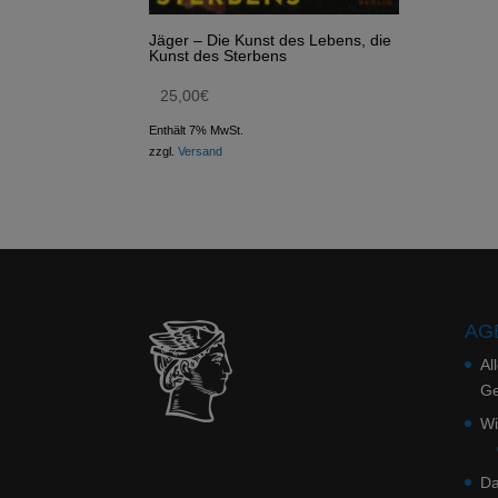
Jäger – Die Kunst des Lebens, die
Kunst des Sterbens
25,00
€
Enthält 7% MwSt.
zzgl.
Versand
AGB
Al
Ge
Wi
Da