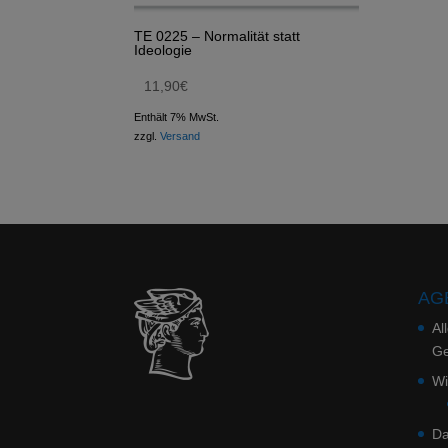
TE 0225 – Normalität statt
Ideologie
11,90
€
Enthält 7% MwSt.
zzgl.
Versand
AGB
Al
Ge
Wi
Da