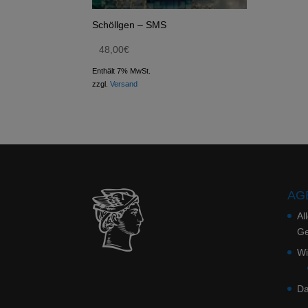
Schöllgen – SMS
48,00
€
Enthält 7% MwSt.
zzgl.
Versand
AGB
Al
Ge
Wi
Da