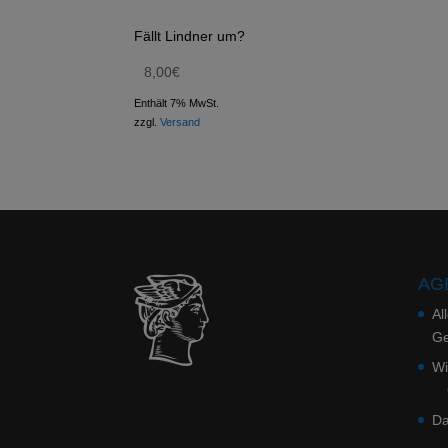
Fällt Lindner um?
8,00
€
Enthält 7% MwSt.
zzgl.
Versand
AGB
Al
Ge
Wi
Da