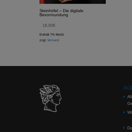
Steinhöfel – Die digitale
Bevormundung
18,00
€
Enthält 7% MwSt.
zzgl.
Versand
AGB
Al
Ge
Wi
Da