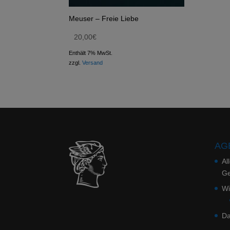
Meuser – Freie Liebe
20,00
€
Enthält 7% MwSt.
zzgl.
Versand
AGB
Al
Ge
Wi
Da