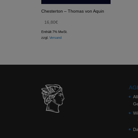
Chesterton – Thomas von Aquin
16,80
€
Enthält 7% MwSt.
zzgl.
Versand
AGB
Al
Ge
Wi
Da