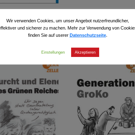
er – Deutschlantis
Zeller – Die Sprache des Grü
Reiches
Wir verwenden Cookies, um unser Angebot nutzerfreundlicher,
,00
€
16,00
€
effektiver und sicherer zu machen. Mehr zur Verwendung von Cookie
lt 7% MwSt.
finden Sie auf userer
Datenschutzseite
.
Enthält 7% MwSt.
Versand
zzgl.
Versand
Einstellungen
Akzeptieren