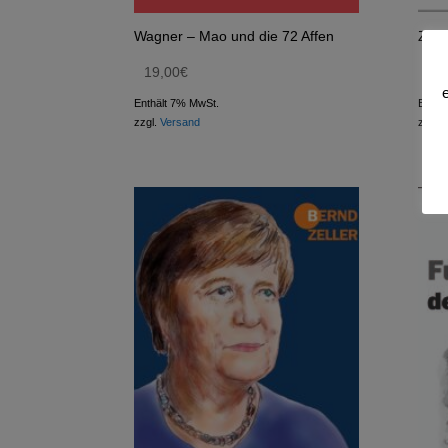
Wagner – Mao und die 72 Affen
Zell
19,00
€
16
Enthält 7% MwSt.
Enthä
zzgl.
Versand
zzgl.