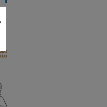
nen
s