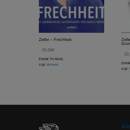
Zeller – Frechheit
Zell
Grün
20,00
€
20
Enthält 7% MwSt.
Enthä
zzgl.
Versand
zzgl.
AGB