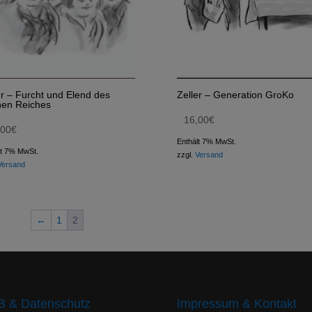
er – Furcht und Elend des
Zeller – Generation GroKo
en Reiches
16,00
€
,00
€
Enthält 7% MwSt.
lt 7% MwSt.
zzgl.
Versand
Versand
←
1
2
 & Datenschutz
Impressum & Kontakt