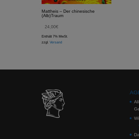
Mattheis – Der chinesische
(Alb)Traum
24,00
€
Enthält 7% MwSt.
zzgl.
Versand
AGB
Al
Ge
Wi
Da