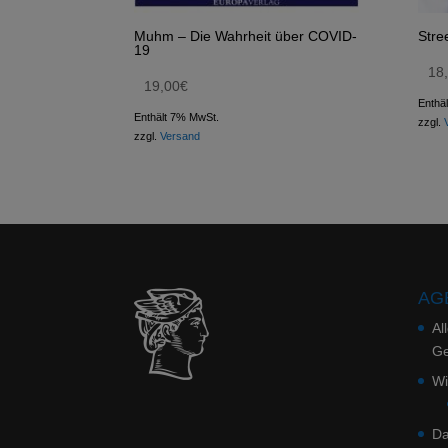
Muhm – Die Wahrheit über COVID-
Stre
19
18
19,00
€
Enthä
Enthält 7% MwSt.
zzgl.
zzgl.
Versand
AGB
Al
Ge
Wi
Da