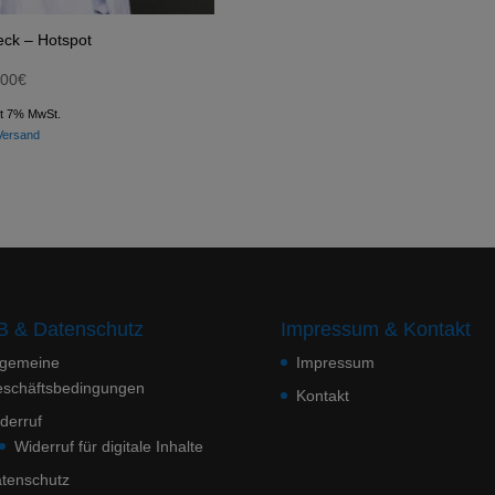
eck – Hotspot
,00
€
lt 7% MwSt.
Versand
 & Datenschutz
Impressum & Kontakt
lgemeine
Impressum
schäftsbedingungen
Kontakt
derruf
Widerruf für digitale Inhalte
tenschutz