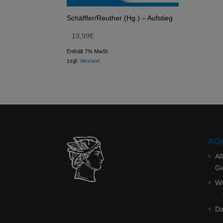
Schäffler/Reuther (Hg.) – Aufstieg
19,99
€
Enthält 7% MwSt.
zzgl.
Versand
AGB
Al
Ge
Wi
Da