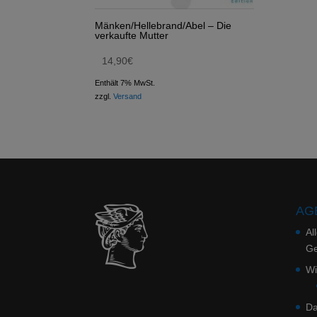
Mänken/Hellebrand/Abel – Die
verkaufte Mutter
14,90
€
Enthält 7% MwSt.
zzgl.
Versand
AGB
Al
Ge
Wi
Da