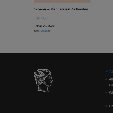
Scherer – Mehr als ein Zellhaufen
20,00
€
Enthält 7% MwSt.
zzgl.
Versand
AGB
Al
Ge
Wi
Da