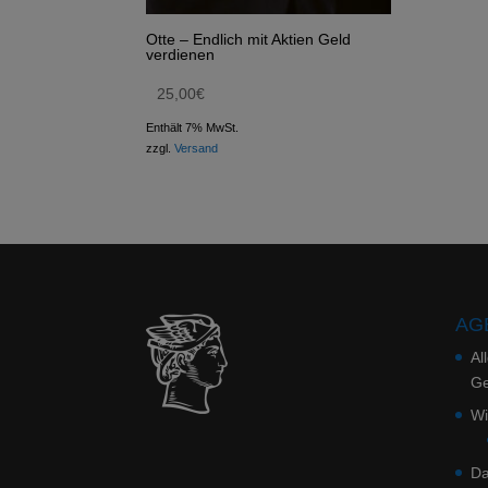
Otte – Endlich mit Aktien Geld
verdienen
25,00
€
Enthält 7% MwSt.
zzgl.
Versand
AGB
Al
Ge
Wi
Da