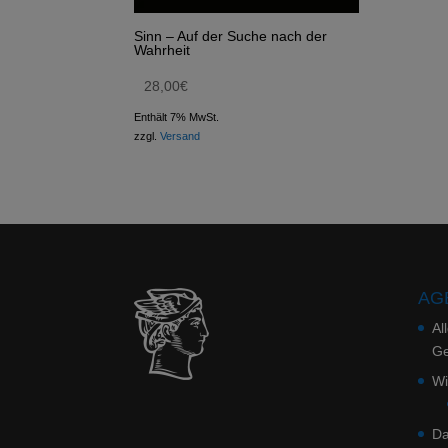
Sinn – Auf der Suche nach der
Wahrheit
28,00
€
Enthält 7% MwSt.
zzgl.
Versand
AGB
Al
Ge
Wi
Da