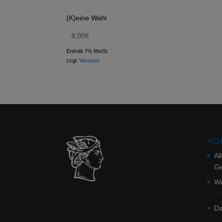
(K)eine Wahl
8,00
€
Enthält 7% MwSt.
zzgl.
Versand
AGB
Al
Ge
Wi
Da