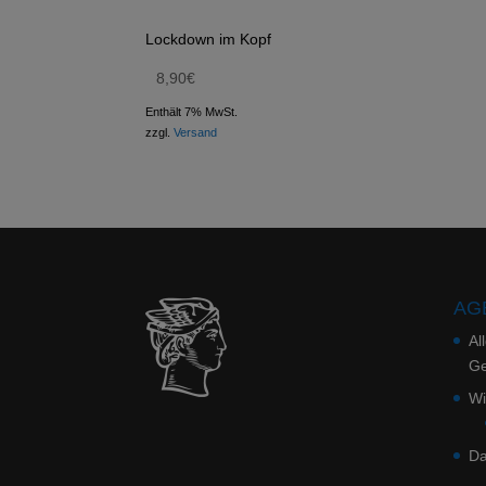
Lockdown im Kopf
8,90
€
Enthält 7% MwSt.
zzgl.
Versand
AGB
Al
Ge
Wi
Da