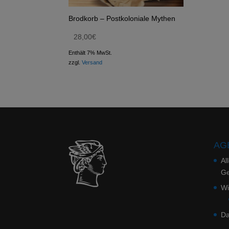
Brodkorb – Postkoloniale Mythen
28,00
€
Enthält 7% MwSt.
zzgl.
Versand
AGB
Al
Ge
Wi
Da