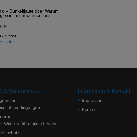
ig – Dunkelflaute oder Warum
gie sich nicht wenden lässt
,00
€
lt 7% MwSt.
Versand
 & Datenschutz
Impressum & Kontakt
lgemeine
Impressum
schäftsbedingungen
Kontakt
derruf
Widerruf für digitale Inhalte
tenschutz