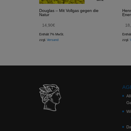
Douglas – Mit Vollgas gegen die
Henn
Natur
Ener
14,90
€
18
Enthält 7% MwSt.
Enthä
zzgl.
Versand
zzgl.
AGB
Al
Ge
Wi
Da