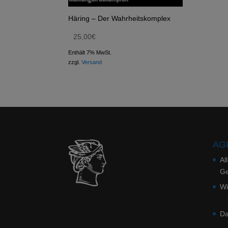
Häring – Der Wahrheitskomplex
25,00
€
Enthält 7% MwSt.
zzgl.
Versand
AGB
Al
Ge
Wi
Da