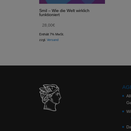
Smil – Wie die Welt wirklich
funktioniert
28,00
€
Enthält 7% MwSt.
zzgl.
Versand
AGB
Al
Ge
Wi
Da