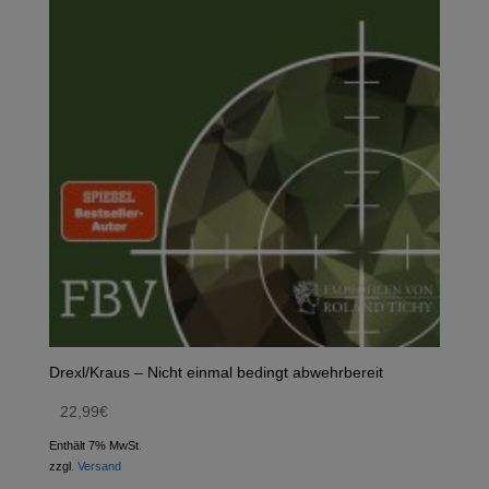
Drexl/Kraus – Nicht einmal bedingt abwehrbereit
22,99
€
Enthält 7% MwSt.
zzgl.
Versand