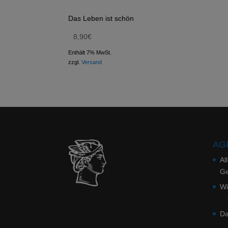
Das Leben ist schön
8,90
€
Enthält 7% MwSt.
zzgl.
Versand
AGB
Al
Ge
Wi
Da