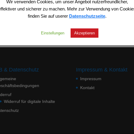
Wir verwenden Cookies, um unser Angebot nutzerfreundlicher,
effektiver und sicherer zu machen. Mehr zur Verwendung von Cookie
finden Sie auf userer
Datenschutzseite
.
die Ihrer Auswahl entsprechen.
Einstellungen
Akzeptieren
 & Datenschutz
Impressum & Kontakt
lgemeine
Impressum
schäftsbedingungen
Kontakt
derruf
Widerruf für digitale Inhalte
tenschutz