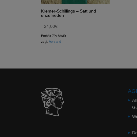
Kremer-Schillings – Satt und
unzufrieden
24,00
€
Enthält 7% MwSt.
zzgl.
Versand
AGB
Al
Ge
Wi
Da