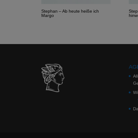
Stephan – Ab heute heiße ich
Step
Margo
hinw
AGB
Al
Ge
Wi
Da