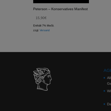
Peterson – Konservatives Manifest
15,90
€
Enthält 7% MwSt.
zzgl.
Versand
AGB
Al
Ge
Wi
Da