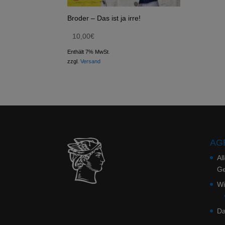
Broder – Das ist ja irre!
10,00
€
Enthält 7% MwSt.
zzgl.
Versand
AGB
Al
Ge
Wi
Da