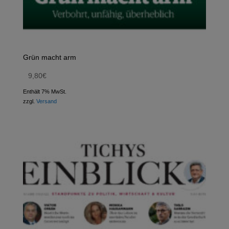
Grün macht arm
9,80
€
Enthält 7% MwSt.
zzgl.
Versand