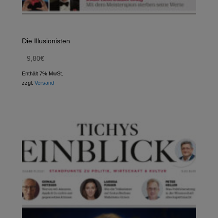
Die Illusionisten
9,80
€
Enthält 7% MwSt.
zzgl.
Versand