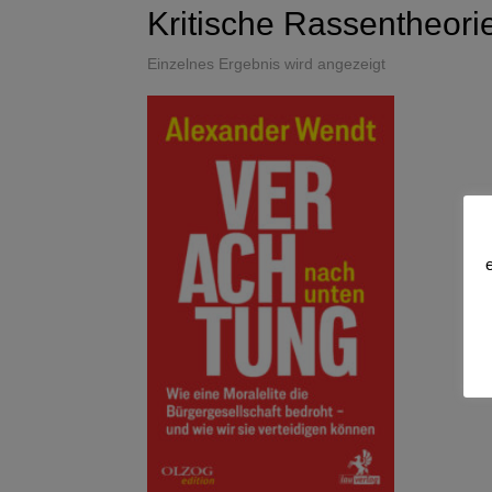
Kritische Rassentheori
Einzelnes Ergebnis wird angezeigt