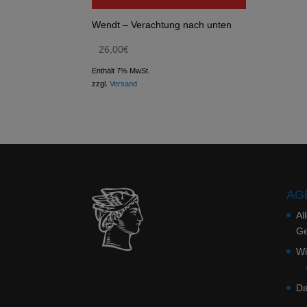
Wendt – Verachtung nach unten
26,00
€
Enthält 7% MwSt.
zzgl.
Versand
AGB
Al
Ge
Wi
Da