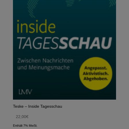
Teske – Inside Tagesschau
22,00
€
Enthält 7% MwSt.