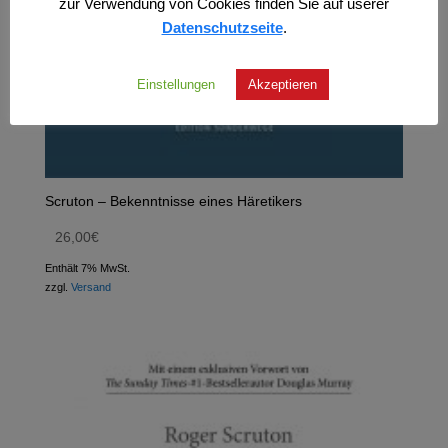
zur Verwendung von Cookies finden Sie auf userer
Datenschutzseite
.
Einstellungen
Akzeptieren
Scruton – Bekenntnisse eines Häretikers
26,00
€
Enthält 7% MwSt.
zzgl.
Versand