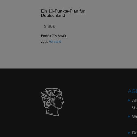
Ein 10-Punkte-Plan für
Deutschland
9,80
€
Enthält 7% MwSt.
zzgl.
Versand
AGB
Al
Ge
Wi
Da