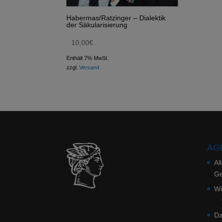
Habermas/Ratzinger – Dialektik
der Säkularisierung
10,00
€
Enthält 7% MwSt.
zzgl.
Versand
AGB
Al
Ge
Wi
Da