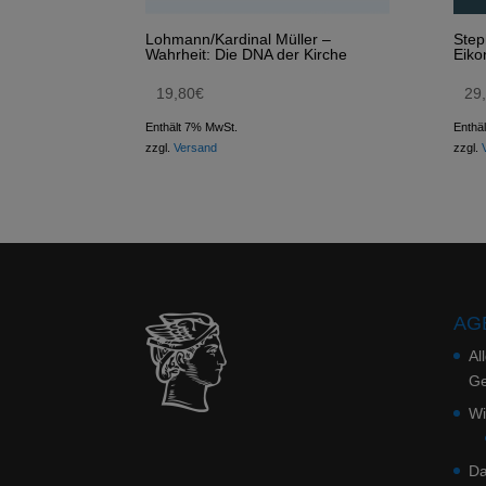
Lohmann/Kardinal Müller –
Step
Wahrheit: Die DNA der Kirche
Eiko
19,80
€
29
Enthält 7% MwSt.
Enthä
zzgl.
Versand
zzgl.
AGB
Al
Ge
Wi
Da