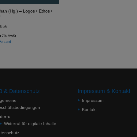
han (Hg.) – Logos • Ethos •
n
,85
€
lt 7% MwSt.
Versand
 & Datenschutz
Impressum & Kontakt
lgemeine
Impressum
schäftsbedingungen
Kontakt
derruf
Widerruf für digitale Inhalte
tenschutz