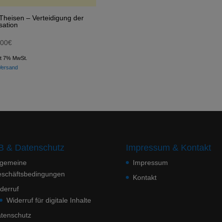
/Theisen – Verteidigung der
isation
,00
€
lt 7% MwSt.
Versand
 & Datenschutz
Impressum & Kontakt
lgemeine
Impressum
schäftsbedingungen
Kontakt
derruf
Widerruf für digitale Inhalte
tenschutz