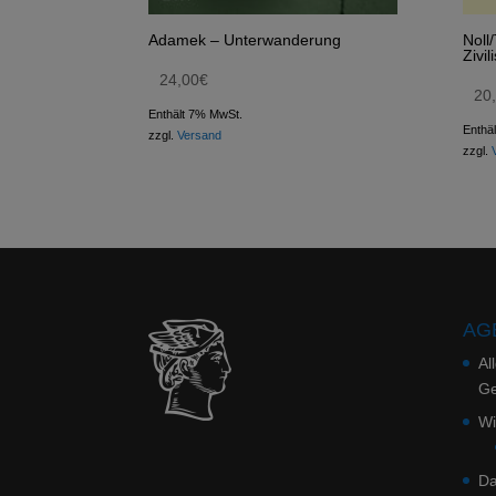
Adamek – Unterwanderung
Noll
Zivil
24,00
€
20
Enthält 7% MwSt.
Enthä
zzgl.
Versand
zzgl.
AGB
Al
Ge
Wi
Da