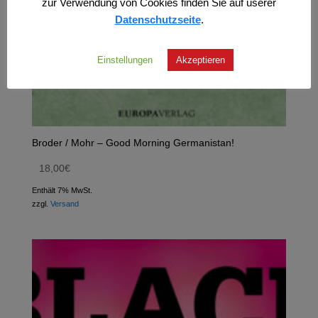
zur Verwendung von Cookies finden Sie auf userer
Datenschutzseite
.
Einstellungen
Akzeptieren
Broder / Mohr – Good Morning Germanistan!
18,00
€
Enthält 7% MwSt.
zzgl.
Versand