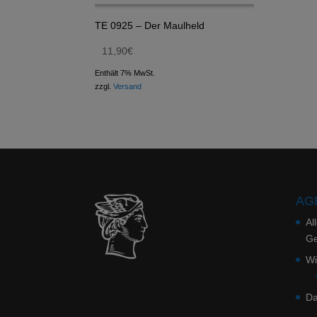
TE 0925 – Der Maulheld
11,90
€
Enthält 7% MwSt.
zzgl.
Versand
AGB
Al
Ge
Wi
Da