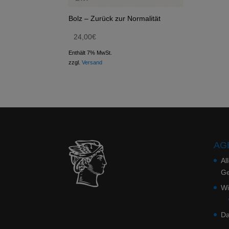
Bolz – Zurück zur Normalität
24,00
€
Enthält 7% MwSt.
zzgl.
Versand
AGB
Al
Ge
Wi
Da