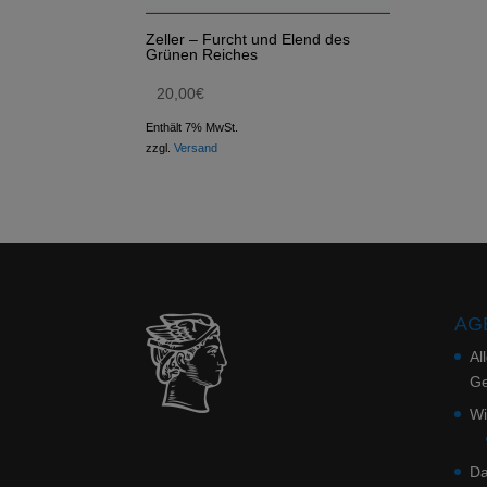
Zeller – Furcht und Elend des
Grünen Reiches
20,00
€
Enthält 7% MwSt.
zzgl.
Versand
AGB
Al
Ge
Wi
Da