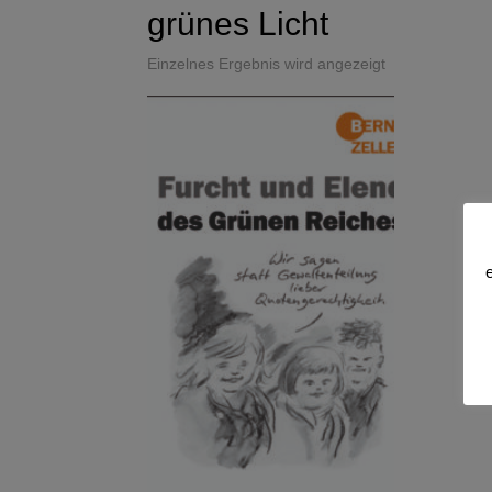
grünes Licht
Einzelnes Ergebnis wird angezeigt