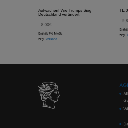
Aufwachen! Wie Trumps Sieg
TE 0
Deutschland verändert
9,
8,00
€
Enthä
Enthält 7% MwSt.
zzgl.
zzgl.
Versand
AGB
Al
Ge
Wi
Da