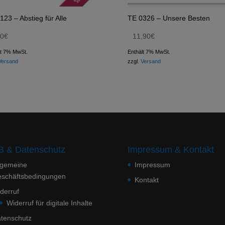
123 – Abstieg für Alle
TE 0326 – Unsere Besten
80
€
11,90
€
lt 7% MwSt.
Enthält 7% MwSt.
Versand
zzgl.
Versand
 & Datenschutz
Impressum & Kontakt
lgemeine
Impressum
schäftsbedingungen
Kontakt
derruf
Widerruf für digitale Inhalte
tenschutz