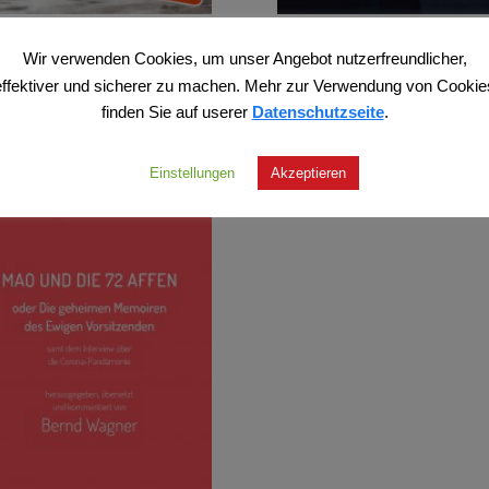
z – Ab nach Hause
Grosz – Merkels Werk – unser
Untergang
Wir verwenden Cookies, um unser Angebot nutzerfreundlicher,
,00
€
effektiver und sicherer zu machen. Mehr zur Verwendung von Cookie
26,00
€
finden Sie auf userer
Datenschutzseite
.
lt 7% MwSt.
Enthält 7% MwSt.
Versand
zzgl.
Versand
ürze verfügbar
Einstellungen
Akzeptieren