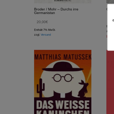
Broder / Mohr – Durchs irre
Gros
Germanistan
22
20,00
€
Enthä
Enthält 7% MwSt.
zzgl.
zzgl.
Versand
In K