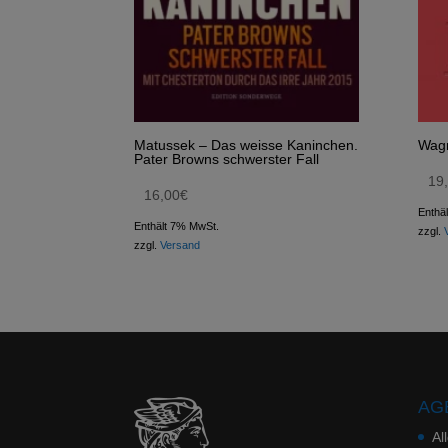
Matussek – Das weisse Kaninchen.
Wagn
Pater Browns schwerster Fall
19
16,00
€
Enthä
Enthält 7% MwSt.
zzgl.
zzgl.
Versand
AGB
Al