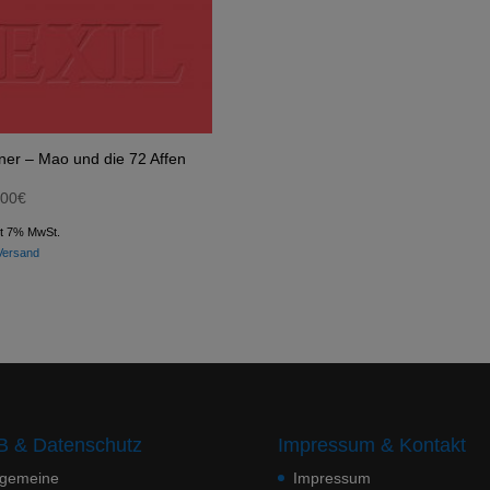
er – Mao und die 72 Affen
,00
€
lt 7% MwSt.
Versand
 & Datenschutz
Impressum & Kontakt
lgemeine
Impressum