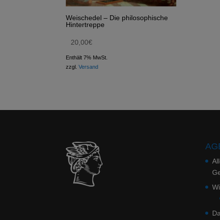
Weischedel – Die philosophische
Hintertreppe
20,00
€
Enthält 7% MwSt.
zzgl.
Versand
AGB
Al
Ge
Wi
Da