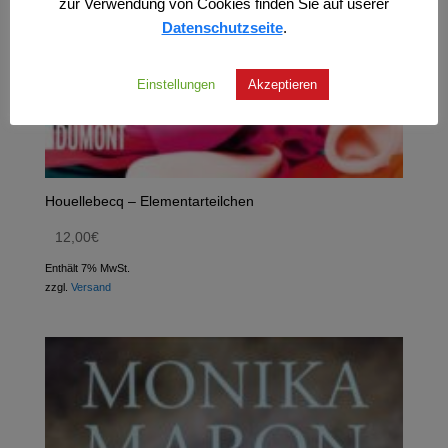
zur Verwendung von Cookies finden Sie auf userer
Datenschutzseite
.
Einstellungen
Akzeptieren
Houellebecq – Elementarteilchen
12,00
€
Enthält 7% MwSt.
zzgl.
Versand