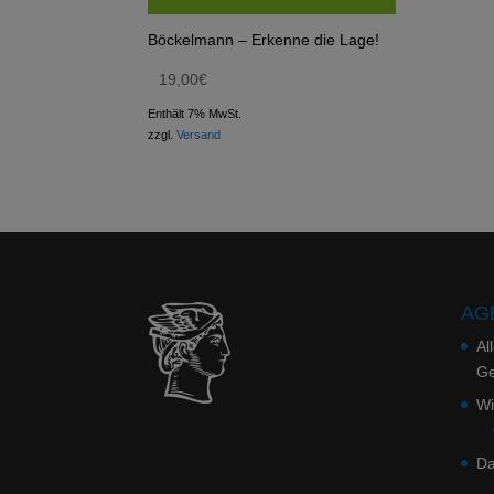
Böckelmann – Erkenne die Lage!
19,00
€
Enthält 7% MwSt.
zzgl.
Versand
AGB
Al
Ge
Wi
Da