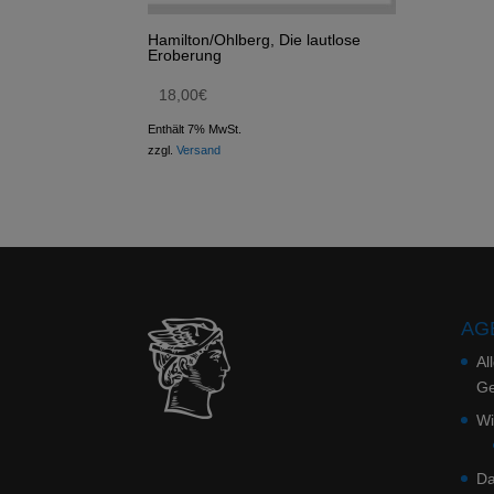
Hamilton/Ohlberg, Die lautlose
Eroberung
18,00
€
Enthält 7% MwSt.
zzgl.
Versand
AGB
Al
Ge
Wi
Da