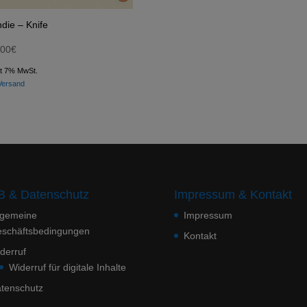
die – Knife
,00
€
lt 7% MwSt.
Versand
 & Datenschutz
Impressum & Kontakt
lgemeine
Impressum
schäftsbedingungen
Kontakt
derruf
Widerruf für digitale Inhalte
tenschutz