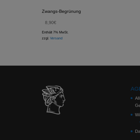
Zwangs-Begrünung
8,90
€
Enthält 7% MwSt.
zzgl.
Versand
AGB
Al
Ge
Wi
Da