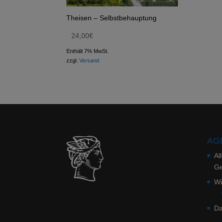
Theisen – Selbstbehauptung
24,00
€
Enthält 7% MwSt.
zzgl.
Versand
AGB
Al
Ge
Wi
Da