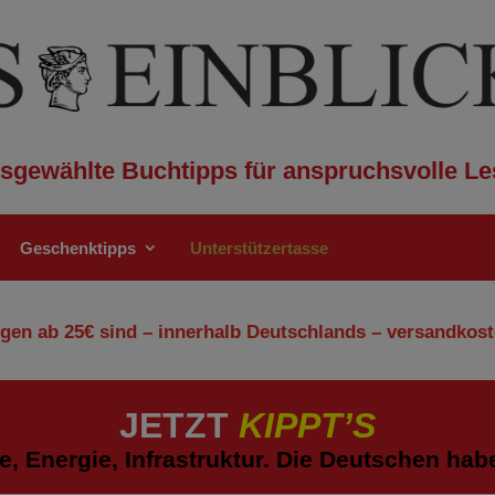
sgewählte Buchtipps für anspruchsvolle Le
Geschenktipps
Unterstützertasse
gen ab 25€ sind – innerhalb Deutschlands – versandkost
JETZT
KIPPT’S
e, Energie, Infrastruktur. Die Deutschen hab