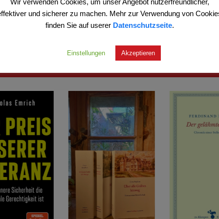
Wir verwenden Cookies, um unser Angebot nutzerfreundlicher,
zzgl.
Versand
effektiver und sicherer zu machen. Mehr zur Verwendung von Cookie
finden Sie auf userer
Datenschutzseite
.
Einstellungen
Akzeptieren
sere besonderen Empfehlungen für S