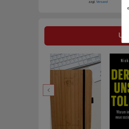
zzgl.
Versand
Un